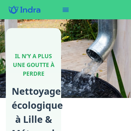
IL N’Y A PLUS
UNE GOUTTE À
PERDRE
Nettoyage
écologique
à Lille &