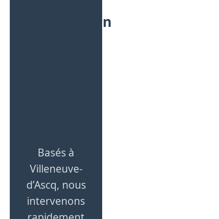
Intervention
sur toute
la
métropole
lilloise
(MEL)
Basés à
Villeneuve-
d’Ascq, nous
intervenons
rapidement